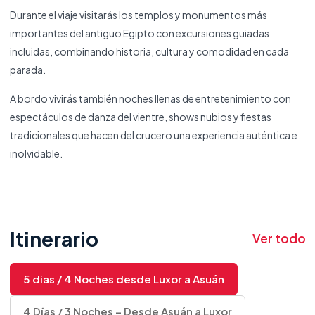
Durante el viaje visitarás los templos y monumentos más
importantes del antiguo Egipto con excursiones guiadas
incluidas, combinando historia, cultura y comodidad en cada
parada.
A bordo vivirás también noches llenas de entretenimiento con
espectáculos de danza del vientre, shows nubios y fiestas
tradicionales que hacen del crucero una experiencia auténtica e
inolvidable.
Itinerario
Ver todo
5 dias / 4 Noches desde Luxor a Asuán
4 Días / 3 Noches – Desde Asuán a Luxor