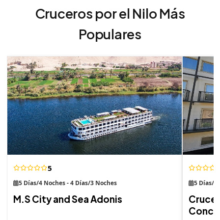
Cruceros por el Nilo Más
Populares
5
5 Días/4 Noches - 4 Días/3 Noches
5 Días/4
M.S City and Sea Adonis
Crucero
Concer