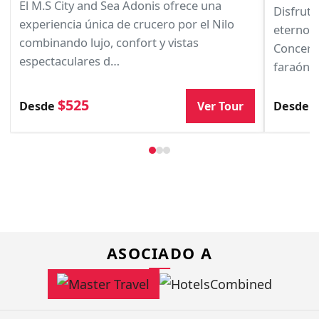
El M.S City and Sea Adonis ofrece una
Disfruta
experiencia única de crucero por el Nilo
eternos 
combinando lujo, confort y vistas
Concerto
espectaculares d…
faraóni
$525
Ver Tour
Desde
Desde
ASOCIADO A