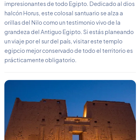
impresionantes de todo Egipto. Dedicado al dios
halcón Horus, este colosal santuario se alza a
orillas del Nilo como un testimonio vivo de la
grandeza del Antiguo Egipto. Si estás planeando
un viaje por el sur del país, visitar este templo
egipcio mejor conservado de todo el territorio es
prácticamente obligatorio.