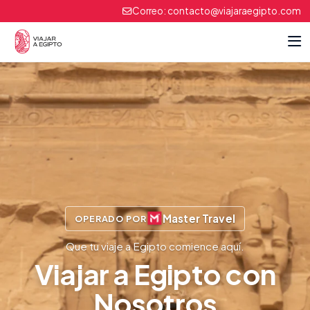
Correo:
contacto@viajaraegipto.com
Master Travel
OPERADO POR
Que tu viaje a Egipto comience aquí.
Viajar a Egipto con
Nosotros