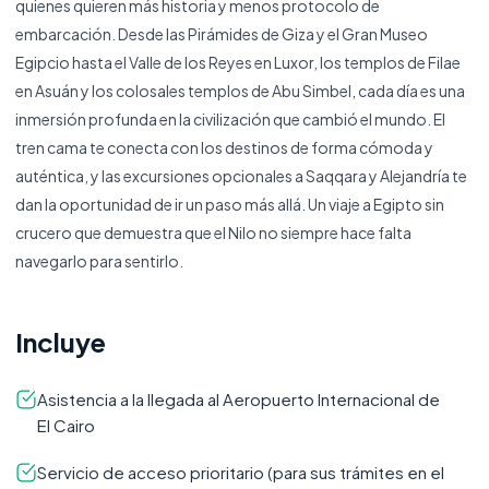
quienes quieren más historia y menos protocolo de
embarcación. Desde las Pirámides de Giza y el Gran Museo
Egipcio hasta el Valle de los Reyes en Luxor, los templos de Filae
en Asuán y los colosales templos de Abu Simbel, cada día es una
inmersión profunda en la civilización que cambió el mundo. El
tren cama te conecta con los destinos de forma cómoda y
auténtica, y las excursiones opcionales a Saqqara y Alejandría te
dan la oportunidad de ir un paso más allá. Un viaje a Egipto sin
crucero que demuestra que el Nilo no siempre hace falta
navegarlo para sentirlo.
Incluye
Asistencia a la llegada al Aeropuerto Internacional de
El Cairo
Servicio de acceso prioritario (para sus trámites en el