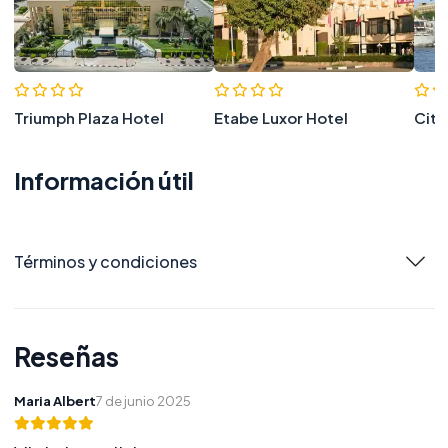
Triumph Plaza Hotel
Etabe Luxor Hotel
City
Información útil
Términos y condiciones
Reseñas
Maria Albert
7 de junio 2025