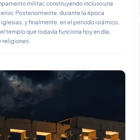
mpamento militar, construyendo incluso una
terior. Posteriormente, durante la época
n iglesias, y finalmente, en el periodo islámico,
el templo que todavía funciona hoy en día,
 religiones.