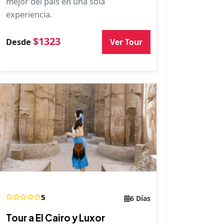
mejor del país en una sola
experiencia.
$1323
Ver Tour
Desde
5
6 Días
Tour a El Cairo y Luxor