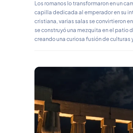
Los romanos lo transformaron en un ca
capilla dedicada al emperador en su in
cristiana, varias salas se convirtieron e
se construyó una mezquita en el patio d
creando una curiosa fusión de culturas y