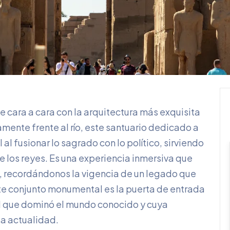
e cara a cara con la arquitectura más exquisita
mente frente al río, este santuario dedicado a
 fusionar lo sagrado con lo político, sirviendo
 los reyes. Es una experiencia inmersiva que
d, recordándonos la vigencia de un legado que
te conjunto monumental es la puerta de entrada
 que dominó el mundo conocido y cuya
a actualidad.