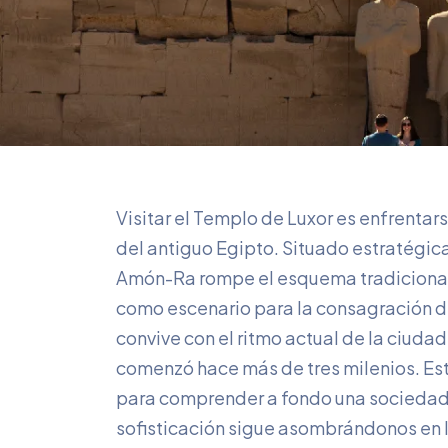
Visitar el Templo de Luxor es enfrentars
del antiguo Egipto. Situado estratégica
Amón-Ra rompe el esquema tradicional al
como escenario para la consagración de
convive con el ritmo actual de la ciuda
comenzó hace más de tres milenios. Es
para comprender a fondo una sociedad
sofisticación sigue asombrándonos en l