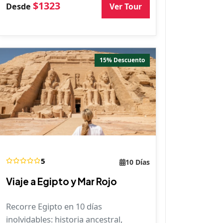
$1323
Ver Tour
Desde
15% Descuento
5
10 Días
Viaje a Egipto y Mar Rojo
Recorre Egipto en 10 días
inolvidables: historia ancestral,