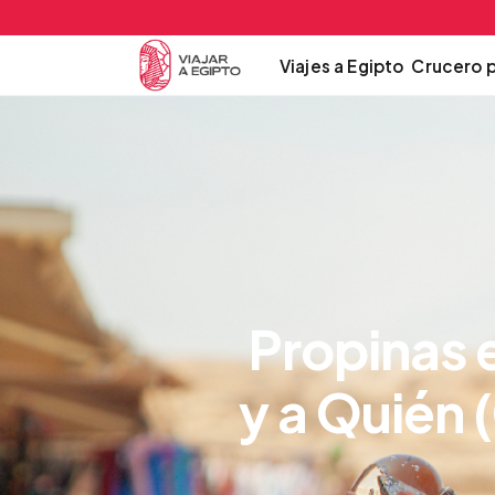
Viajes a Egipto
Crucero p
Propinas 
y a Quién