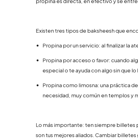
propina es directa, en efectivo y se ent
Existen tres tipos de baksheesh que encon
Propina por un servicio: al finalizar la 
Propina por acceso o favor: cuando algu
especial o te ayuda con algo sin que lo
Propina como limosna: una práctica de 
necesidad, muy común en templos y 
Lo más importante: ten siempre billetes p
son tus mejores aliados. Cambiar billete