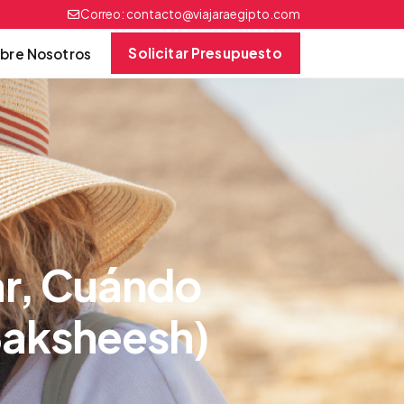
Correo:
contacto@viajaraegipto.com
Solicitar Presupuesto
bre Nosotros
ar, Cuándo
Baksheesh)