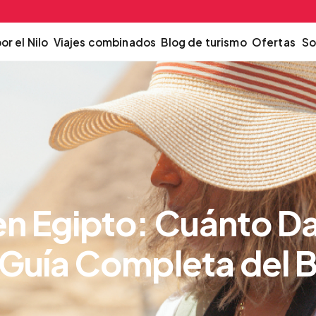
or el Nilo
Viajes combinados
Blog de turismo
Ofertas
So
en Egipto: Cuánto D
 (Guía Completa del 