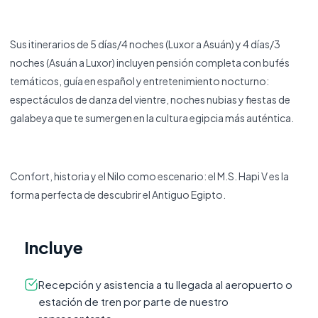
Sus itinerarios de 5 días/4 noches (Luxor a Asuán) y 4 días/3
noches (Asuán a Luxor) incluyen pensión completa con bufés
temáticos, guía en español y entretenimiento nocturno:
espectáculos de danza del vientre, noches nubias y fiestas de
galabeya que te sumergen en la cultura egipcia más auténtica.
Confort, historia y el Nilo como escenario: el M.S. Hapi V es la
forma perfecta de descubrir el Antiguo Egipto.
Incluye
Recepción y asistencia a tu llegada al aeropuerto o
estación de tren por parte de nuestro