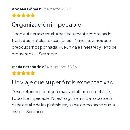
Andrea Gómez
5 de marzo 2025
Organización impecable
Todo el itinerario estaba perfectamente coordinado:
traslados, hoteles, excursiones… Nunca tuvimos que
preocuparnos por nada. Fue un viaje sin estrés y lleno de
momentos ...
See more
María Fernández
24 de marzo 2026
Un viaje que superó mis expectativas
Desde el primer contacto hasta el último día del viaje,
todo fue impecable. Nuestro guía en El Cairo conocía
cada detalle de las pirámides y sabía cómo hacer que la
histo...
See more