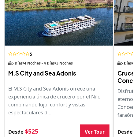
5
5 Días/4 Noches - 4 Días/3 Noches
5 Días/4
M.S City and Sea Adonis
Crucero
Concer
El M.S City and Sea Adonis ofrece una
Disfruta
experiencia única de crucero por el Nilo
eternos 
combinando lujo, confort y vistas
Concerto
espectaculares d…
faraóni
$525
Ver Tour
Desde
Desde