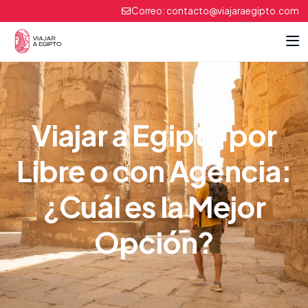
Correo:
contacto@viajaraegipto.com
Viajar a Egipto por
Libre o con Agencia:
¿Cuál es la Mejor
Opción?