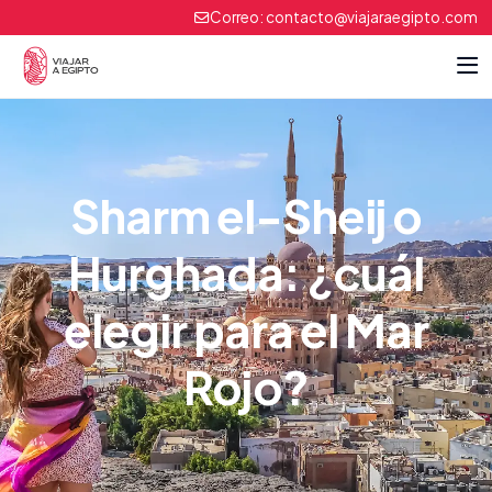
Correo:
contacto@viajaraegipto.com
Sharm el-Sheij o
Hurghada: ¿cuál
elegir para el Mar
Rojo?